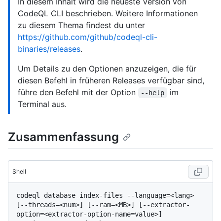
In diesem Inhalt wird die neueste Version von
CodeQL CLI beschrieben. Weitere Informationen
zu diesem Thema findest du unter
https://github.com/github/codeql-cli-
binaries/releases
.
Um Details zu den Optionen anzuzeigen, die für
diesen Befehl in früheren Releases verfügbar sind,
führe den Befehl mit der Option
im
--help
Terminal aus.
Zusammenfassung
Shell
codeql database index-files --language=<lang> 
[--threads=<num>] [--ram=<MB>] [--extractor-
option=<extractor-option-name=value>] 