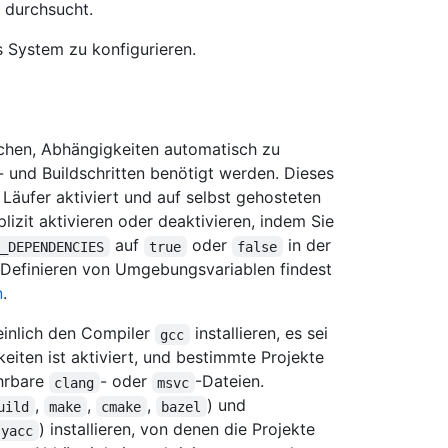
 durchsucht.
s System zu konfigurieren.
chen, Abhängigkeiten automatisch zu
s- und Buildschritten benötigt werden. Dieses
Läufer aktiviert und auf selbst gehosteten
lizit aktivieren oder deaktivieren, indem Sie
auf
oder
in der
L_DEPENDENCIES
true
false
Definieren von Umgebungsvariablen findest
n
.
einlich den Compiler
installieren, es sei
gcc
eiten ist aktiviert, und bestimmte Projekte
ührbare
- oder
-Dateien.
clang
msvc
,
,
,
) und
uild
make
cmake
bazel
) installieren, von denen die Projekte
yacc