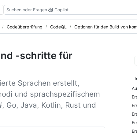
Suchen oder Fragen
Copilot
Codeüberprüfung
CodeQL
Optionen für den Build von kom
d -schritte für
I
erte Sprachen erstellt,
Au
dmodi und sprachspezifischem
Er
, Go, Java, Kotlin, Rust und
Er
Er
Er
Er