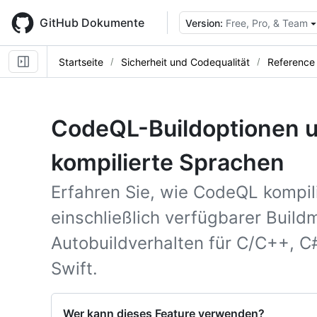
Skip
to
GitHub Dokumente
Version:
Free, Pro, & Team
main
content
Startseite
Sicherheit und Codequalität
Reference
CodeQL-Buildoptionen un
kompilierte Sprachen
Erfahren Sie, wie CodeQL kompili
einschließlich verfügbarer Buil
Autobuildverhalten für C/C++, C#
Swift.
Wer kann dieses Feature verwenden?