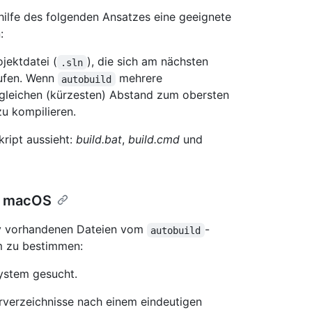
thilfe des folgenden Ansatzes eine geeignete
:
ojektdatei (
), die sich am nächsten
.sln
ufen. Wenn
mehrere
autobuild
gleichen (kürzesten) Abstand zum obersten
zu kompilieren.
kript aussieht:
build.bat
,
build.cmd
und
d macOS
ry vorhandenen Dateien vom
-
autobuild
m zu bestimmen:
ystem gesucht.
rverzeichnisse nach einem eindeutigen