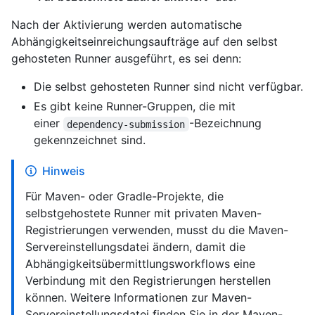
Nach der Aktivierung werden automatische
Abhängigkeitseinreichungsaufträge auf den selbst
gehosteten Runner ausgeführt, es sei denn:
Die selbst gehosteten Runner sind nicht verfügbar.
Es gibt keine Runner-Gruppen, die mit
einer
-Bezeichnung
dependency-submission
gekennzeichnet sind.
Hinweis
Für Maven- oder Gradle-Projekte, die
selbstgehostete Runner mit privaten Maven-
Registrierungen verwenden, musst du die Maven-
Servereinstellungsdatei ändern, damit die
Abhängigkeitsübermittlungsworkflows eine
Verbindung mit den Registrierungen herstellen
können. Weitere Informationen zur Maven-
Servereinstellungsdatei finden Sie in der Maven-