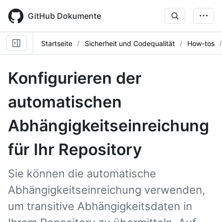
Skip
to
GitHub Dokumente
main
content
Startseite
Sicherheit und Codequalität
How-tos
Konfigurieren der
automatischen
Abhängigkeitseinreichung
für Ihr Repository
Sie können die automatische
Abhängigkeitseinreichung verwenden,
um transitive Abhängigkeitsdaten in