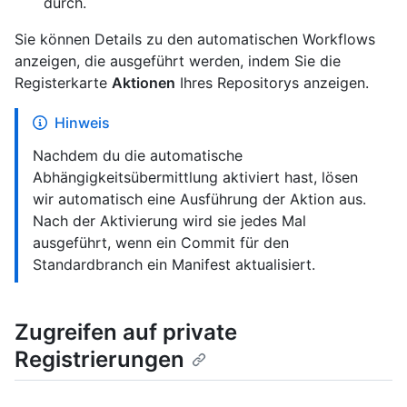
durch.
Sie können Details zu den automatischen Workflows
anzeigen, die ausgeführt werden, indem Sie die
Registerkarte
Aktionen
Ihres Repositorys anzeigen.
Hinweis
Nachdem du die automatische
Abhängigkeitsübermittlung aktiviert hast, lösen
wir automatisch eine Ausführung der Aktion aus.
Nach der Aktivierung wird sie jedes Mal
ausgeführt, wenn ein Commit für den
Standardbranch ein Manifest aktualisiert.
Zugreifen auf private
Registrierungen