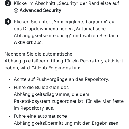
Klicke im Abschnitt „Security“ der Randleiste auf
Advanced Security
.
Klicken Sie unter „Abhängigkeitsdiagramm“ auf
das Dropdownmenü neben „Automatische
Abhängigkeitseinreichung“ und wählen Sie dann
Aktiviert
aus.
Nachdem Sie die automatische
Abhängigkeitsübermittlung für ein Repository aktiviert
haben, wird GitHub Folgendes tun:
Achte auf Pushvorgänge an das Repository.
Führe die Buildaktion des
Abhängigkeitsdiagramms, die dem
Paketökosystem zugeordnet ist, für alle Manifeste
im Repository aus.
Führe eine automatische
Abhängigkeitsübermittlung mit den Ergebnissen