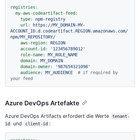
registries:
my-aws-codeartifact-feed:
type:
npm-registry
url:
https://MY_DOMAIN-MY-
ACCOUNT_ID.d.codeartifact.REGION.amazonaws.com/
npm/MY_REPOSITORY/
aws-region:
REGION
account-id:
'123456789012'
role-name:
MY_ROLE_NAME
domain:
MY_DOMAIN
domain-owner:
'987654321098'
audience:
MY_AUDIENCE
# if required by 
your feed
Azure DevOps Artefakte
Azure DevOps Artifacts erfordert die Werte
tenant-
und
:
id
client-id