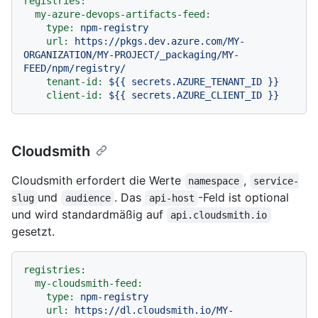
registries:
my-azure-devops-artifacts-feed:
type:
npm-registry
url:
https://pkgs.dev.azure.com/MY-
ORGANIZATION/MY-PROJECT/_packaging/MY-
FEED/npm/registry/
tenant-id:
${{
secrets.AZURE_TENANT_ID
}}
client-id:
${{
secrets.AZURE_CLIENT_ID
}}
Cloudsmith
Cloudsmith erfordert die Werte
,
namespace
service-
und
. Das
-Feld ist optional
slug
audience
api-host
und wird standardmäßig auf
api.cloudsmith.io
gesetzt.
registries:
my-cloudsmith-feed:
type:
npm-registry
url:
https://dl.cloudsmith.io/MY-