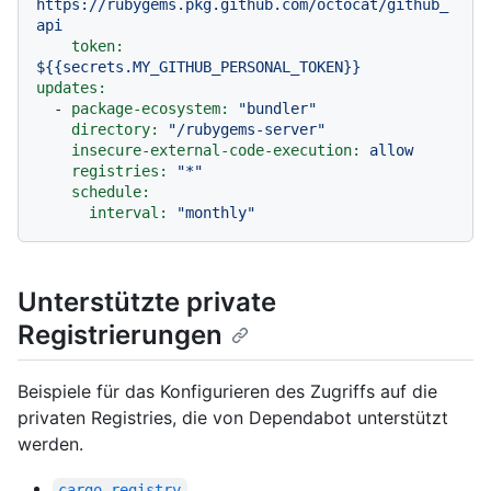
https://rubygems.pkg.github.com/octocat/github_
api
token:
${{secrets.MY_GITHUB_PERSONAL_TOKEN}}
updates:
-
package-ecosystem:
"bundler"
directory:
"/rubygems-server"
insecure-external-code-execution:
allow
registries:
"*"
schedule:
interval:
"monthly"
Unterstützte private
Registrierungen
Beispiele für das Konfigurieren des Zugriffs auf die
privaten Registries, die von Dependabot unterstützt
werden.
cargo-registry