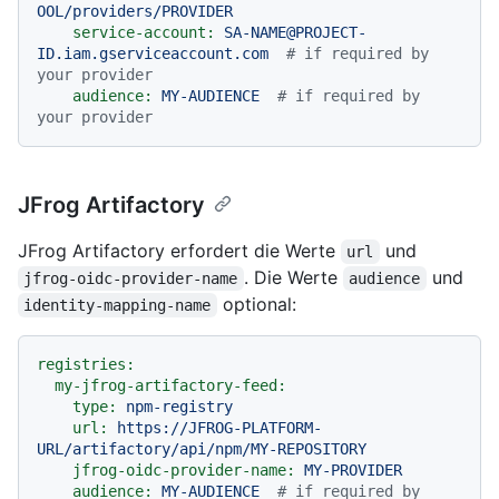
OOL/providers/PROVIDER
service-account:
SA-NAME@PROJECT-
ID.iam.gserviceaccount.com
# if required by 
your provider
audience:
MY-AUDIENCE
# if required by 
your provider
JFrog Artifactory
JFrog Artifactory erfordert die Werte
und
url
. Die Werte
und
jfrog-oidc-provider-name
audience
optional:
identity-mapping-name
registries:
my-jfrog-artifactory-feed:
type:
npm-registry
url:
https://JFROG-PLATFORM-
URL/artifactory/api/npm/MY-REPOSITORY
jfrog-oidc-provider-name:
MY-PROVIDER
audience:
MY-AUDIENCE
# if required by 