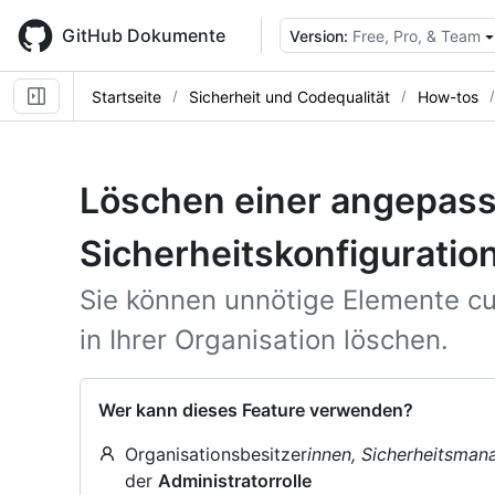
Skip
to
GitHub Dokumente
Version:
Free, Pro, & Team
main
content
Startseite
Sicherheit und Codequalität
How-tos
Löschen einer angepas
Sicherheitskonfiguratio
Sie können unnötige Elemente cu
in Ihrer Organisation löschen.
Wer kann dieses Feature verwenden?
Organisationsbesitzer
innen, Sicherheitsman
der
Administratorrolle