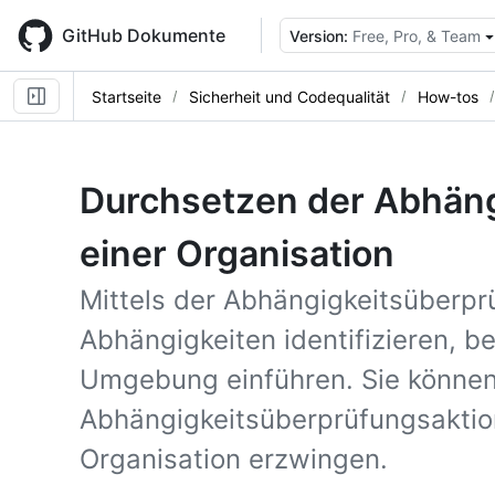
Skip
to
GitHub Dokumente
Version:
Free, Pro, & Team
main
content
Startseite
Sicherheit und Codequalität
How-tos
Durchsetzen der Abhäng
einer Organisation
Mittels der Abhängigkeitsüberpr
Abhängigkeiten identifizieren, be
Umgebung einführen. Sie könne
Abhängigkeitsüberprüfungsaktio
Organisation erzwingen.