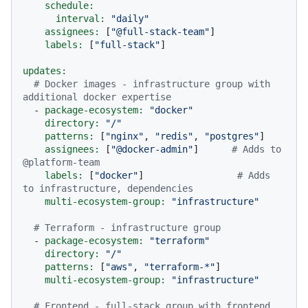
schedule:
interval:
"daily"
assignees:
 [
"@full-stack-team"
]

labels:
 [
"full-stack"
]

updates:
# Docker images - infrastructure group with 
additional docker expertise
-
package-ecosystem:
"docker"
directory:
"/"
patterns:
 [
"nginx"
, 
"redis"
, 
"postgres"
]

assignees:
 [
"@docker-admin"
]      
# Adds to 
@platform-team
labels:
 [
"docker"
]                 
# Adds 
to infrastructure, dependencies
multi-ecosystem-group:
"infrastructure"
# Terraform - infrastructure group
-
package-ecosystem:
"terraform"
directory:
"/"
patterns:
 [
"aws"
, 
"terraform-*"
]

multi-ecosystem-group:
"infrastructure"
# Frontend - full-stack group with frontend 