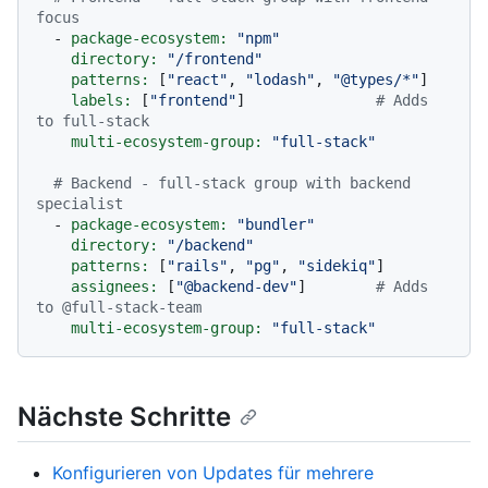
focus
-
package-ecosystem:
"npm"
directory:
"/frontend"
patterns:
 [
"react"
, 
"lodash"
, 
"@types/*"
]

labels:
 [
"frontend"
]               
# Adds 
to full-stack
multi-ecosystem-group:
"full-stack"
# Backend - full-stack group with backend 
specialist
-
package-ecosystem:
"bundler"
directory:
"/backend"
patterns:
 [
"rails"
, 
"pg"
, 
"sidekiq"
]

assignees:
 [
"@backend-dev"
]        
# Adds 
to @full-stack-team
multi-ecosystem-group:
"full-stack"
Nächste Schritte
Konfigurieren von Updates für mehrere