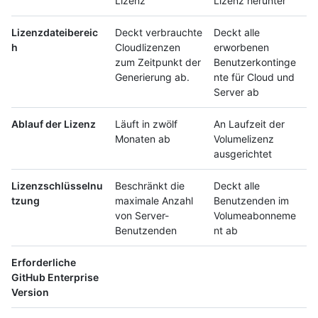
Lizenz
Lizenz herunter
Lizenzdateibereic
Deckt verbrauchte
Deckt alle
h
Cloudlizenzen
erworbenen
zum Zeitpunkt der
Benutzerkontinge
Generierung ab.
nte für Cloud und
Server ab
Ablauf der Lizenz
Läuft in zwölf
An Laufzeit der
Monaten ab
Volumelizenz
ausgerichtet
Lizenzschlüsselnu
Beschränkt die
Deckt alle
tzung
maximale Anzahl
Benutzenden im
von Server-
Volumeabonneme
Benutzenden
nt ab
Erforderliche
GitHub Enterprise
Version