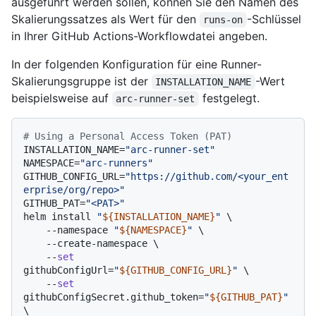
ausgeführt werden sollen, können Sie den Namen des
Skalierungssatzes als Wert für den
-Schlüssel
runs-on
in Ihrer GitHub Actions-Workflowdatei angeben.
In der folgenden Konfiguration für eine Runner-
Skalierungsgruppe ist der
-Wert
INSTALLATION_NAME
beispielsweise auf
festgelegt.
arc-runner-set
# Using a Personal Access Token (PAT)
INSTALLATION_NAME=
"arc-runner-set"
NAMESPACE=
"arc-runners"
GITHUB_CONFIG_URL=
"https://github.com/<your_ent
erprise/org/repo>"
GITHUB_PAT=
"<PAT>"
helm install 
"
${INSTALLATION_NAME}
"
 \

    --namespace 
"
${NAMESPACE}
"
 \

    --create-namespace \

    --
set
githubConfigUrl=
"
${GITHUB_CONFIG_URL}
"
 \

    --
set
githubConfigSecret.github_token=
"
${GITHUB_PAT}
"
\
