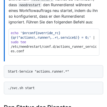
dass
den Runnerdienst während
needrestart
eines Workflowauftrags neu startet, indem du ihn
so konfigurierst, dass er den Runnerdienst
ignoriert. Führen Sie den folgenden Befehl aus:
echo
'$nrconf{override_rc}
{qr(^actions\.runner\..+\.service$)} = 0;'
 | 
sudo
tee
/etc/needrestart/conf.d/actions_runner_servic